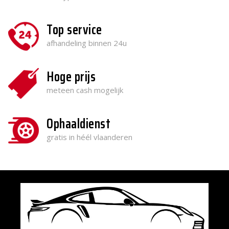
Top service
afhandeling binnen 24u
Hoge prijs
meteen cash mogelijk
Ophaaldienst
gratis in héél vlaanderen