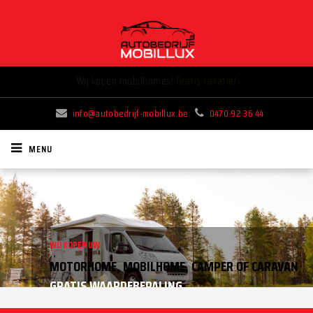
Wij kopen mobilhomes!
Gratis taxatie!
info@autobedrijf-mobillux.be
0470 92 36 44
MENU
WIJ KOPEN UW
AUTO OPKOPER GEZOCHT?
MOTORHOME, MOBILHOME, CAMPER OF CARAVAN
GRATIS WAARDEBEPALING
WIJ KOPEN ELK VOERTUIG IN AAN HOGE PRIJS